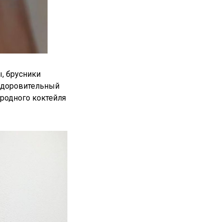
, брусники
оздоровительный
ородного коктейля