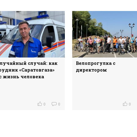
лучайный случай: как
Велопрогулка с
рудник «Саратовгаза»
директором
с жизнь человека
0
0
0