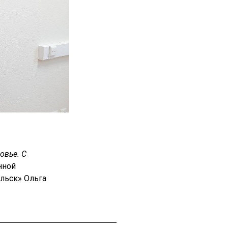
овье. С
нной
ельск» Ольга