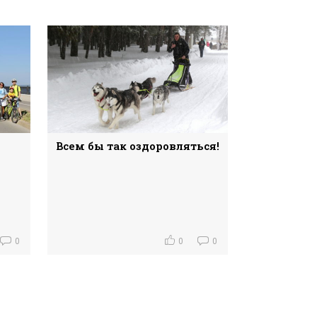
Всем бы так оздоровляться!
0
0
0