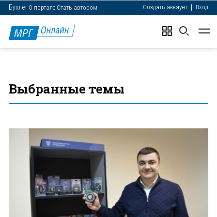
Тула
Буклет
Создать аккаунт
Вход
О портале
Стать автором
Выбранные темы