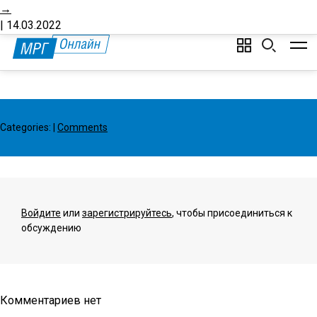
→
Буклет
Создать аккаунт
Вход
О портале
Стать автором
|
14.03.2022
Categories:
|
Comments
Войдите
или
зарегистрируйтесь
, чтобы присоединиться к
обсуждению
Комментариев нет