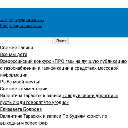
←
Предыдущая запись
Следующая запись
→
Найти:
Свежие записи
Все мы дети
Всероссийский конкурс «ПРО газ» на лучшую публикацию
о газоснабжении и газификации в средствах массовой
информации
Рыба моей мечты!
Свежие комментарии
Валентина Тарасюк
к записи
«Следуй своей дорогой, и
пусть люди говорят что угодно»
Елизавета Бодрова
Валентина Тарасюк
к записи
По будням юрист, по
выходным хореограф