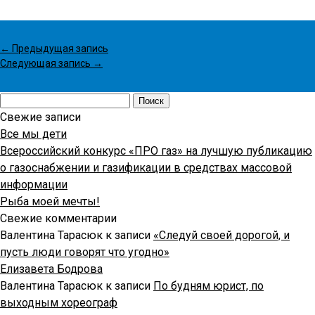
←
Предыдущая запись
Следующая запись
→
Найти:
Свежие записи
Все мы дети
Всероссийский конкурс «ПРО газ» на лучшую публикацию
о газоснабжении и газификации в средствах массовой
информации
Рыба моей мечты!
Свежие комментарии
Валентина Тарасюк
к записи
«Следуй своей дорогой, и
пусть люди говорят что угодно»
Елизавета Бодрова
Валентина Тарасюк
к записи
По будням юрист, по
выходным хореограф