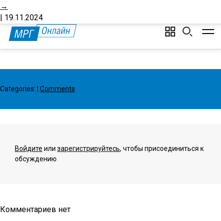
→
Буклет
Создать аккаунт
Вход
О портале
Стать автором
|
19.11.2024
Categories:
|
Comments
Войдите
или
зарегистрируйтесь
, чтобы присоединиться к
обсуждению
Комментариев нет