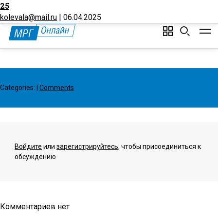
25
Буклет
Создать аккаунт
Вход
О портале
Стать автором
kolevala@mail.ru
|
06.04.2025
Categories:
|
Comments
Войдите
или
зарегистрируйтесь
, чтобы присоединиться к
обсуждению
Комментариев нет