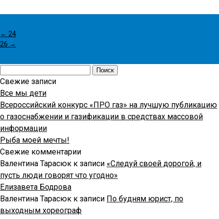
←
24
26
→
Найти:
Свежие записи
Все мы дети
Всероссийский конкурс «ПРО газ» на лучшую публикацию
о газоснабжении и газификации в средствах массовой
информации
Рыба моей мечты!
Свежие комментарии
Валентина Тарасюк
к записи
«Следуй своей дорогой, и
пусть люди говорят что угодно»
Елизавета Бодрова
Валентина Тарасюк
к записи
По будням юрист, по
выходным хореограф