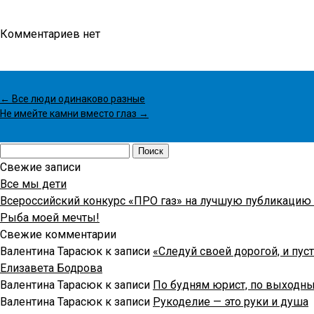
Комментариев нет
←
Все люди одинаково разные
Не имейте камни вместо глаз
→
Найти:
Свежие записи
Все мы дети
Всероссийский конкурс «ПРО газ» на лучшую публикацию 
Рыба моей мечты!
Свежие комментарии
Валентина Тарасюк
к записи
«Следуй своей дорогой, и пус
Елизавета Бодрова
Валентина Тарасюк
к записи
По будням юрист, по выходн
Валентина Тарасюк
к записи
Рукоделие — это руки и душа