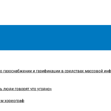
о газоснабжении и газификации в средствах массовой ин
ть люди говорят что угодно»
ым хореограф